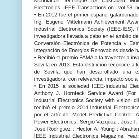
Modulation Technique for Cascaded Multil
Electronics, IEEE Transactions on , vol.58, n
•
En 2012 fue el primer español galardonado 
Ing. Eugene Mittelmann Achievement Awar
Industrial Electronics Society (IEEE-IES). 
investigadora llevada a cabo en el ámbito d
Conversión Electrónica de Potencia y Est
Integración de Energías Renovables desde h
•
Recibió el premio FAMA a la trayectoria inv
Sevilla en 2013. Esta distinción reconoce a l
de Sevilla que han desarrollado una ex
investigadora, con relevancia, impacto social
•
En 2015 la sociedad IEEE-Industrial Elec
Anthony J. Hornfeck Service Award (For 
Industrial Electronics Society with vision, d
recibió el premio 2014-Industrial Electron
por el artículo: Model Predictive Control: 
Power Electronics, Sergio Vazquez ; Jose I.
Jose Rodriguez ; Hector A. Young ; Abraham
IEEE Industrial Electronics Magazine, Year